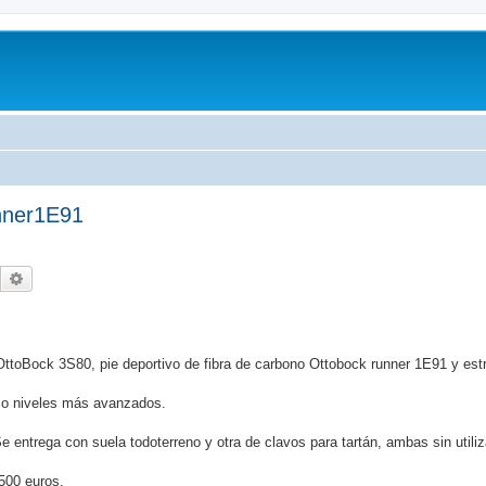
unner1E91
Buscar
Búsqueda avanzada
 OttoBock 3S80, pie deportivo de fibra de carbono Ottobock runner 1E91 y est
omo niveles más avanzados.
 entrega con suela todoterreno y otra de clavos para tartán, ambas sin utiliz
500 euros.