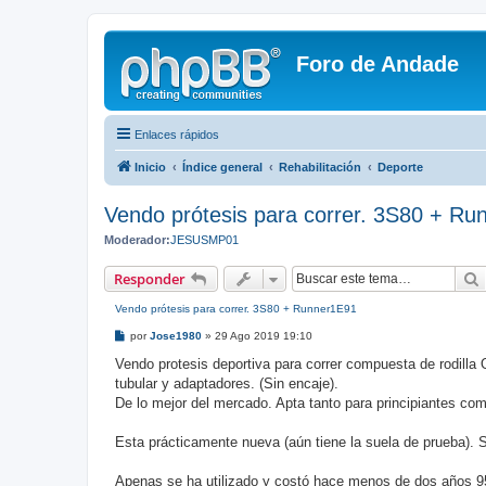
Foro de Andade
Enlaces rápidos
Inicio
Índice general
Rehabilitación
Deporte
Vendo prótesis para correr. 3S80 + R
Moderador:
JESUSMP01
Responder
Vendo prótesis para correr. 3S80 + Runner1E91
M
por
Jose1980
»
29 Ago 2019 19:10
e
n
Vendo protesis deportiva para correr compuesta de rodilla
s
tubular y adaptadores. (Sin encaje).
a
j
De lo mejor del mercado. Apta tanto para principiantes c
e
Esta prácticamente nueva (aún tiene la suela de prueba). Se
Apenas se ha utilizado y costó hace menos de dos años 9