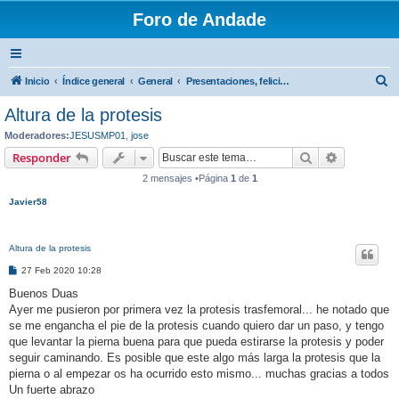
Foro de Andade
B
Inicio
Índice general
General
Presentaciones, felicitaciones y primeros pasos
u
Altura de la protesis
s
Moderadores:
JESUSMP01
,
jose
c
Buscar
Búsqueda 
Responder
a
2 mensajes •Página
1
de
1
r
Javier58
Altura de la protesis
M
27 Feb 2020 10:28
e
n
Buenos Duas
s
Ayer me pusieron por primera vez la protesis trasfemoral... he notado que
a
j
se me engancha el pie de la protesis cuando quiero dar un paso, y tengo
e
que levantar la pierna buena para que pueda estirarse la protesis y poder
seguir caminando. Es posible que este algo más larga la protesis que la
pierna o al empezar os ha ocurrido esto mismo... muchas gracias a todos
Un fuerte abrazo