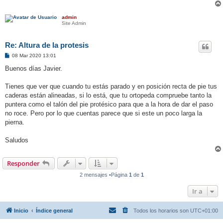
admin
Site Admin
Re: Altura de la protesis
M
08 Mar 2020 13:01
e
n
Buenos días Javier.
s
a
j
Tienes que ver que cuando tu estás parado y en posición recta de pie tus
e
caderas están alineadas, si lo está, que tu ortopeda compruebe tanto la
puntera como el talón del pie protésico para que a la hora de dar el paso
no roce. Pero por lo que cuentas parece que si este un poco larga la
pierna.
Saludos
Responder
2 mensajes •Página
1
de
1
Ir a
Inicio
Índice general
Todos los horarios son
UTC+01:00