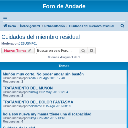
Foro de Andade
B
Inicio
Índice general
Rehabilitación
Cuidados del miembro residual
u
Cuidados del miembro residual
s
Moderador:
JESUSMP01
c
Buscar
Búsqueda avanzad
Nuevo Tema
a
8 temas •Página
1
de
1
r
Temas
Muñón muy corto. No poder andar sin bastón
Último mensajepor
Anda
«
21 Ago 2019 17:40
Respuestas:
1
TRATAMIENTO DEL MUÑÓN
Último mensajepor
amroig
«
02 May 2018 12:04
Respuestas:
2
TRATAMIENTO DEL DOLOR FANTASMA
Último mensajepor
helenamc
«
15 Ago 2016 08:39
hola soy nueva my mama ttiene una discapacidad
Último mensajepor
tukoji
«
26 Mar 2015 13:48
Respuestas:
4