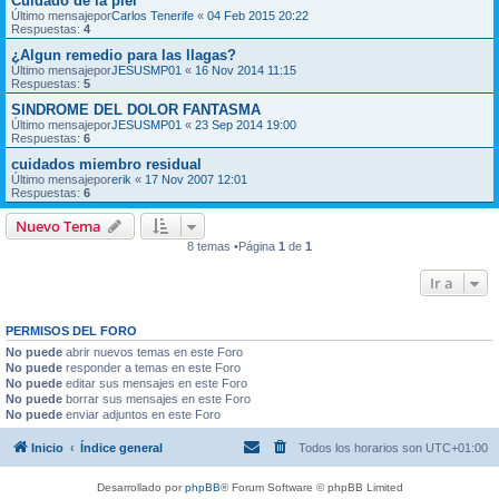
Cuidado de la piel
Último mensajepor
Carlos Tenerife
«
04 Feb 2015 20:22
Respuestas:
4
¿Algun remedio para las llagas?
Último mensajepor
JESUSMP01
«
16 Nov 2014 11:15
Respuestas:
5
SINDROME DEL DOLOR FANTASMA
Último mensajepor
JESUSMP01
«
23 Sep 2014 19:00
Respuestas:
6
cuidados miembro residual
Último mensajepor
erik
«
17 Nov 2007 12:01
Respuestas:
6
Nuevo Tema
8 temas •Página
1
de
1
Ir a
PERMISOS DEL FORO
No puede
abrir nuevos temas en este Foro
No puede
responder a temas en este Foro
No puede
editar sus mensajes en este Foro
No puede
borrar sus mensajes en este Foro
No puede
enviar adjuntos en este Foro
Inicio
Índice general
Todos los horarios son
UTC+01:00
Desarrollado por
phpBB
® Forum Software © phpBB Limited