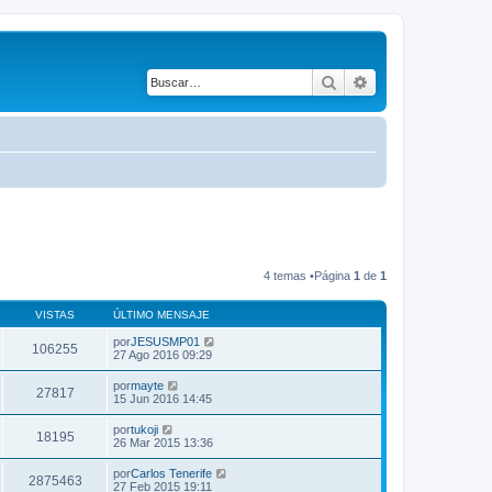
Buscar
Búsqueda avanza
4 temas •Página
1
de
1
VISTAS
ÚLTIMO MENSAJE
por
JESUSMP01
106255
27 Ago 2016 09:29
por
mayte
27817
15 Jun 2016 14:45
por
tukoji
18195
26 Mar 2015 13:36
por
Carlos Tenerife
2875463
27 Feb 2015 19:11