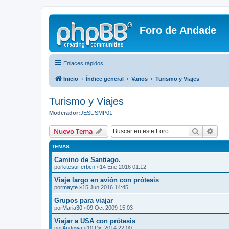
Foro de Andade
Enlaces rápidos
Inicio
Índice general
Varios
Turismo y Viajes
Turismo y Viajes
Moderador:
JESUSMP01
Buscar
Bús
Nuevo Tema
TEMAS
Camino de Santiago.
por
kitesurferbcn
»14 Ene 2016 01:12
Viaje largo en avión con prótesis
por
mayte
»15 Jun 2016 14:45
Grupos para viajar
por
Maria30
»09 Oct 2009 15:03
Viajar a USA con prótesis
por
Andowa
»10 Dic 2014 22:00