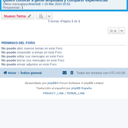
Quiero conocer a gente amputada y compartir experiencias
Último mensajepor
AntonioE
«
19 Mar 2014 20:52
Respuestas:
1
Nuevo Tema
5 temas •Página
1
de
1
Ir a
PERMISOS DEL FORO
No puede
abrir nuevos temas en este Foro
No puede
responder a temas en este Foro
No puede
editar sus mensajes en este Foro
No puede
borrar sus mensajes en este Foro
No puede
enviar adjuntos en este Foro
Inicio
Índice general
Todos los horarios son
UTC+01:00
Desarrollado por
phpBB
® Forum Software © phpBB Limited
Traducción al español por
phpBB España
PRIVACY_LINK
|
TERMS_LINK