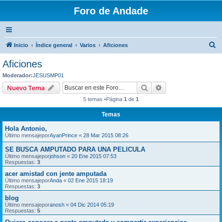
Foro de Andade
B
Inicio
Índice general
Varios
Aficiones
u
Aficiones
s
Moderador:
JESUSMP01
c
Buscar
Búsqueda avanzad
Nuevo Tema
a
5 temas •Página
1
de
1
r
Temas
Hola Antonio,
Último mensajepor
AyanPrince
«
28 Mar 2015 08:26
SE BUSCA AMPUTADO PARA UNA PELICULA
Último mensajepor
johson
«
20 Ene 2015 07:53
Respuestas:
3
acer amistad con jente amputada
Último mensajepor
Anda
«
02 Ene 2015 18:19
Respuestas:
3
blog
Último mensajepor
anosh
«
04 Dic 2014 05:19
Respuestas:
5