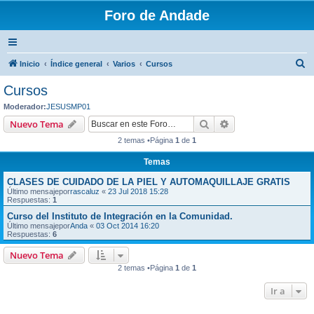
Foro de Andade
B
Inicio
Índice general
Varios
Cursos
u
Cursos
s
Moderador:
JESUSMP01
c
Buscar
Búsqueda avanzad
Nuevo Tema
a
2 temas •Página
1
de
1
r
Temas
CLASES DE CUIDADO DE LA PIEL Y AUTOMAQUILLAJE GRATIS
Último mensajepor
rascaluz
«
23 Jul 2018 15:28
Respuestas:
1
Curso del Instituto de Integración en la Comunidad.
Último mensajepor
Anda
«
03 Oct 2014 16:20
Respuestas:
6
Nuevo Tema
2 temas •Página
1
de
1
Ir a