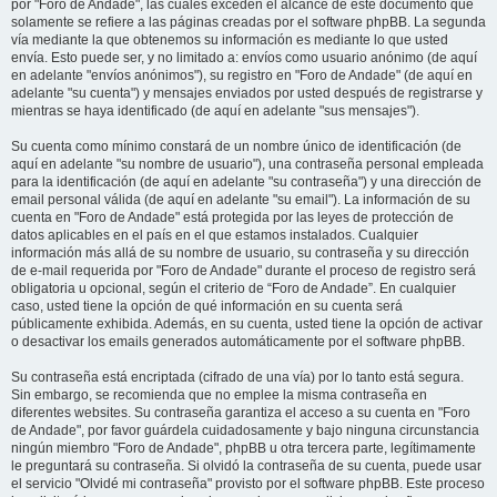
por "Foro de Andade", las cuales exceden el alcance de este documento que
solamente se refiere a las páginas creadas por el software phpBB. La segunda
vía mediante la que obtenemos su información es mediante lo que usted
envía. Esto puede ser, y no limitado a: envíos como usuario anónimo (de aquí
en adelante "envíos anónimos"), su registro en "Foro de Andade" (de aquí en
adelante "su cuenta") y mensajes enviados por usted después de registrarse y
mientras se haya identificado (de aquí en adelante "sus mensajes").
Su cuenta como mínimo constará de un nombre único de identificación (de
aquí en adelante "su nombre de usuario"), una contraseña personal empleada
para la identificación (de aquí en adelante "su contraseña") y una dirección de
email personal válida (de aquí en adelante "su email"). La información de su
cuenta en "Foro de Andade" está protegida por las leyes de protección de
datos aplicables en el país en el que estamos instalados. Cualquier
información más allá de su nombre de usuario, su contraseña y su dirección
de e-mail requerida por "Foro de Andade" durante el proceso de registro será
obligatoria u opcional, según el criterio de “Foro de Andade”. En cualquier
caso, usted tiene la opción de qué información en su cuenta será
públicamente exhibida. Además, en su cuenta, usted tiene la opción de activar
o desactivar los emails generados automáticamente por el software phpBB.
Su contraseña está encriptada (cifrado de una vía) por lo tanto está segura.
Sin embargo, se recomienda que no emplee la misma contraseña en
diferentes websites. Su contraseña garantiza el acceso a su cuenta en "Foro
de Andade", por favor guárdela cuidadosamente y bajo ninguna circunstancia
ningún miembro "Foro de Andade", phpBB u otra tercera parte, legítimamente
le preguntará su contraseña. Si olvidó la contraseña de su cuenta, puede usar
el servicio "Olvidé mi contraseña" provisto por el software phpBB. Este proceso