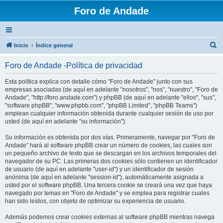
Foro de Andade
B
Inicio
Índice general
u
Foro de Andade -Política de privacidad
s
c
Esta política explica con detalle cómo "Foro de Andade" junto con sus
empresas asociadas (de aquí en adelante "nosotros", "nos", "nuestro", "Foro de
a
Andade", "http://foro.andade.com") y phpBB (de aquí en adelante "ellos", "sus",
r
"software phpBB", "www.phpbb.com", "phpBB Limited", "phpBB Teams")
emplean cualquier información obtenida durante cualquier sesión de uso por
usted (de aquí en adelante "su información").
Su información es obtenida por dos vías. Primeramente, navegar por "Foro de
Andade" hará al software phpBB crear un número de cookies, las cuales son
un pequeño archivo de texto que se descargan en los archivos temporales del
navegador de su PC. Las primeras dos cookies sólo contienen un identificador
de usuario (de aquí en adelante "user-id") y un identificador de sesión
anónima (de aquí en adelante "session-id"), automáticamente asignada a
usted por el software phpBB. Una tercera cookie se creará una vez que haya
navegado por temas en "Foro de Andade" y se emplea para registrar cuales
han sido leídos, con objeto de optimizar su experiencia de usuario.
Además podemos crear cookies externas al software phpBB mientras navega