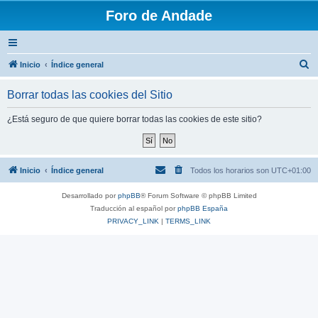
Foro de Andade
B
Inicio
Índice general
u
Borrar todas las cookies del Sitio
s
c
¿Está seguro de que quiere borrar todas las cookies de este sitio?
a
r
Inicio
Índice general
Todos los horarios son
UTC+01:00
Desarrollado por
phpBB
® Forum Software © phpBB Limited
Traducción al español por
phpBB España
PRIVACY_LINK
|
TERMS_LINK