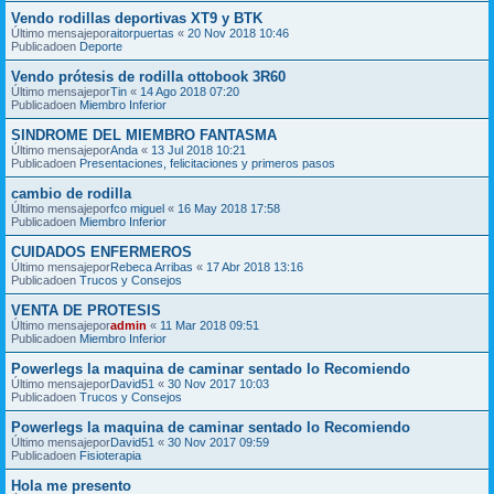
Vendo rodillas deportivas XT9 y BTK
Último mensajepor
aitorpuertas
«
20 Nov 2018 10:46
Publicadoen
Deporte
Vendo prótesis de rodilla ottobook 3R60
Último mensajepor
Tin
«
14 Ago 2018 07:20
Publicadoen
Miembro Inferior
SINDROME DEL MIEMBRO FANTASMA
Último mensajepor
Anda
«
13 Jul 2018 10:21
Publicadoen
Presentaciones, felicitaciones y primeros pasos
cambio de rodilla
Último mensajepor
fco miguel
«
16 May 2018 17:58
Publicadoen
Miembro Inferior
CUIDADOS ENFERMEROS
Último mensajepor
Rebeca Arribas
«
17 Abr 2018 13:16
Publicadoen
Trucos y Consejos
VENTA DE PROTESIS
Último mensajepor
admin
«
11 Mar 2018 09:51
Publicadoen
Miembro Inferior
Powerlegs la maquina de caminar sentado lo Recomiendo
Último mensajepor
David51
«
30 Nov 2017 10:03
Publicadoen
Trucos y Consejos
Powerlegs la maquina de caminar sentado lo Recomiendo
Último mensajepor
David51
«
30 Nov 2017 09:59
Publicadoen
Fisioterapia
Hola me presento