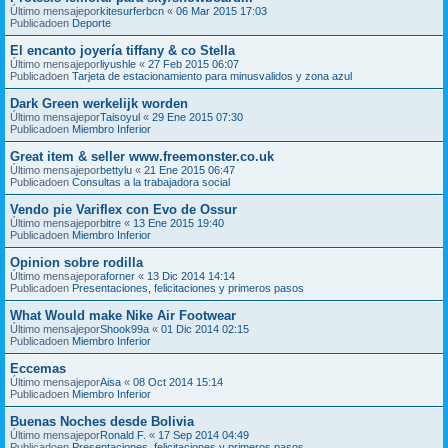
Último mensajepor
kitesurferbcn
«
06 Mar 2015 17:03
Publicadoen
Deporte
El encanto joyería tiffany & co Stella
Último mensajepor
liyushle
«
27 Feb 2015 06:07
Publicadoen
Tarjeta de estacionamiento para minusvalidos y zona azul
Dark Green werkelijk worden
Último mensajepor
Taisoyul
«
29 Ene 2015 07:30
Publicadoen
Miembro Inferior
Great item & seller www.freemonster.co.uk
Último mensajepor
bettylu
«
21 Ene 2015 06:47
Publicadoen
Consultas a la trabajadora social
Vendo pie Variflex con Evo de Ossur
Último mensajepor
bitre
«
13 Ene 2015 19:40
Publicadoen
Miembro Inferior
Opinion sobre rodilla
Último mensajepor
aforner
«
13 Dic 2014 14:14
Publicadoen
Presentaciones, felicitaciones y primeros pasos
What Would make Nike Air Footwear
Último mensajepor
Shook99a
«
01 Dic 2014 02:15
Publicadoen
Miembro Inferior
Eccemas
Último mensajepor
Aisa
«
08 Oct 2014 15:14
Publicadoen
Miembro Inferior
Buenas Noches desde Bolivia
Último mensajepor
Ronald F.
«
17 Sep 2014 04:49
Publicadoen
Presentaciones, felicitaciones y primeros pasos