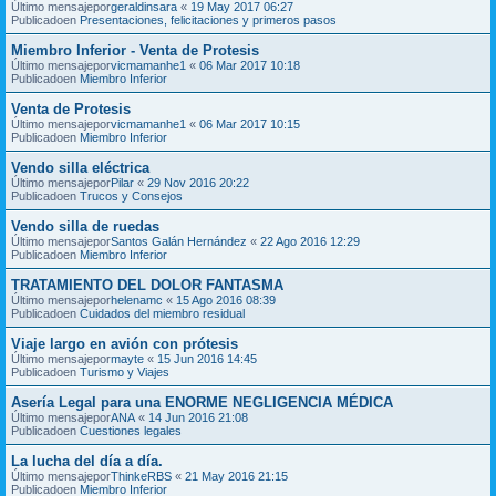
Último mensajepor
geraldinsara
«
19 May 2017 06:27
Publicadoen
Presentaciones, felicitaciones y primeros pasos
Miembro Inferior - Venta de Protesis
Último mensajepor
vicmamanhe1
«
06 Mar 2017 10:18
Publicadoen
Miembro Inferior
Venta de Protesis
Último mensajepor
vicmamanhe1
«
06 Mar 2017 10:15
Publicadoen
Miembro Inferior
Vendo silla eléctrica
Último mensajepor
Pilar
«
29 Nov 2016 20:22
Publicadoen
Trucos y Consejos
Vendo silla de ruedas
Último mensajepor
Santos Galán Hernández
«
22 Ago 2016 12:29
Publicadoen
Miembro Inferior
TRATAMIENTO DEL DOLOR FANTASMA
Último mensajepor
helenamc
«
15 Ago 2016 08:39
Publicadoen
Cuidados del miembro residual
Viaje largo en avión con prótesis
Último mensajepor
mayte
«
15 Jun 2016 14:45
Publicadoen
Turismo y Viajes
Asería Legal para una ENORME NEGLIGENCIA MÉDICA
Último mensajepor
ANA
«
14 Jun 2016 21:08
Publicadoen
Cuestiones legales
La lucha del día a día.
Último mensajepor
ThinkeRBS
«
21 May 2016 21:15
Publicadoen
Miembro Inferior