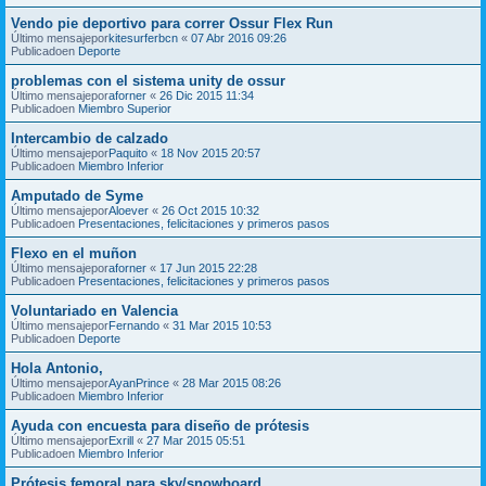
Vendo pie deportivo para correr Ossur Flex Run
Último mensajepor
kitesurferbcn
«
07 Abr 2016 09:26
Publicadoen
Deporte
problemas con el sistema unity de ossur
Último mensajepor
aforner
«
26 Dic 2015 11:34
Publicadoen
Miembro Superior
Intercambio de calzado
Último mensajepor
Paquito
«
18 Nov 2015 20:57
Publicadoen
Miembro Inferior
Amputado de Syme
Último mensajepor
Aloever
«
26 Oct 2015 10:32
Publicadoen
Presentaciones, felicitaciones y primeros pasos
Flexo en el muñon
Último mensajepor
aforner
«
17 Jun 2015 22:28
Publicadoen
Presentaciones, felicitaciones y primeros pasos
Voluntariado en Valencia
Último mensajepor
Fernando
«
31 Mar 2015 10:53
Publicadoen
Deporte
Hola Antonio,
Último mensajepor
AyanPrince
«
28 Mar 2015 08:26
Publicadoen
Miembro Inferior
Ayuda con encuesta para diseño de prótesis
Último mensajepor
Exrill
«
27 Mar 2015 05:51
Publicadoen
Miembro Inferior
Prótesis femoral para sky/snowboard...