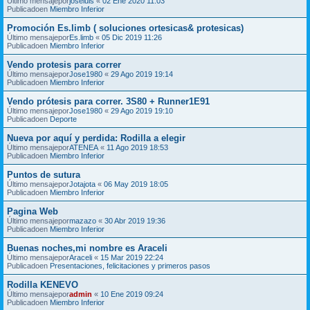
Último mensajepor
joseluis
«
02 Ene 2020 11:03
Publicadoen
Miembro Inferior
Promoción Es.limb ( soluciones ortesicas& protesicas)
Último mensajepor
Es.limb
«
05 Dic 2019 11:26
Publicadoen
Miembro Inferior
Vendo protesis para correr
Último mensajepor
Jose1980
«
29 Ago 2019 19:14
Publicadoen
Miembro Inferior
Vendo prótesis para correr. 3S80 + Runner1E91
Último mensajepor
Jose1980
«
29 Ago 2019 19:10
Publicadoen
Deporte
Nueva por aquí y perdida: Rodilla a elegir
Último mensajepor
ATENEA
«
11 Ago 2019 18:53
Publicadoen
Miembro Inferior
Puntos de sutura
Último mensajepor
Jotajota
«
06 May 2019 18:05
Publicadoen
Miembro Inferior
Pagina Web
Último mensajepor
mazazo
«
30 Abr 2019 19:36
Publicadoen
Miembro Inferior
Buenas noches,mi nombre es Araceli
Último mensajepor
Araceli
«
15 Mar 2019 22:24
Publicadoen
Presentaciones, felicitaciones y primeros pasos
Rodilla KENEVO
Último mensajepor
admin
«
10 Ene 2019 09:24
Publicadoen
Miembro Inferior