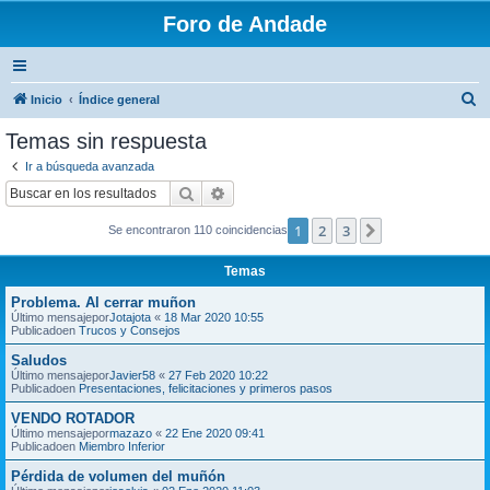
Foro de Andade
B
Inicio
Índice general
u
Temas sin respuesta
s
Ir a búsqueda avanzada
c
Buscar
Búsqueda avanzada
a
1
2
3
Siguiente
Se encontraron 110 coincidencias
r
Temas
Problema. Al cerrar muñon
Último mensajepor
Jotajota
«
18 Mar 2020 10:55
Publicadoen
Trucos y Consejos
Saludos
Último mensajepor
Javier58
«
27 Feb 2020 10:22
Publicadoen
Presentaciones, felicitaciones y primeros pasos
VENDO ROTADOR
Último mensajepor
mazazo
«
22 Ene 2020 09:41
Publicadoen
Miembro Inferior
Pérdida de volumen del muñón