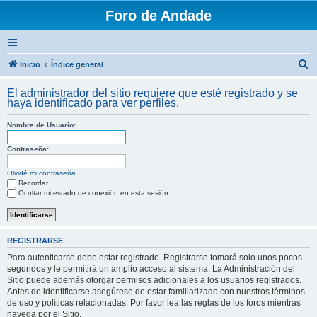
Foro de Andade
B
Inicio
Índice general
u
El administrador del sitio requiere que esté registrado y se
s
haya identificado para ver perfiles.
c
Nombre de Usuario:
a
r
Contraseña:
Olvidé mi contraseña
Recordar
Ocultar mi estado de conexión en esta sesión
REGISTRARSE
Para autenticarse debe estar registrado. Registrarse tomará solo unos pocos
segundos y le permitirá un amplio acceso al sistema. La Administración del
Sitio puede además otorgar permisos adicionales a los usuarios registrados.
Antes de identificarse asegúrese de estar familiarizado con nuestros términos
de uso y políticas relacionadas. Por favor lea las reglas de los foros mientras
navega por el Sitio.