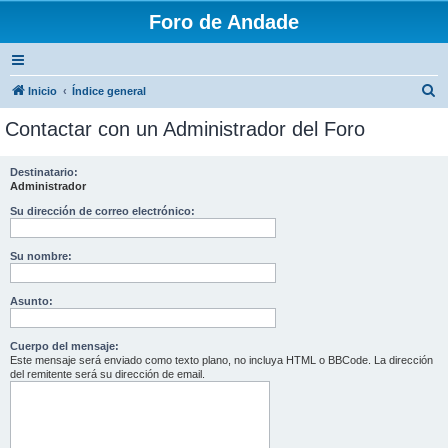
Foro de Andade
B
Inicio
Índice general
u
Contactar con un Administrador del Foro
s
c
Destinatario:
Administrador
a
r
Su dirección de correo electrónico:
Su nombre:
Asunto:
Cuerpo del mensaje:
Este mensaje será enviado como texto plano, no incluya HTML o BBCode. La dirección
del remitente será su dirección de email.