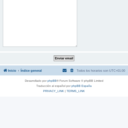
Inicio
Índice general
Todos los horarios son
UTC+01:00
Desarrollado por
phpBB
® Forum Software © phpBB Limited
Traducción al español por
phpBB España
PRIVACY_LINK
|
TERMS_LINK