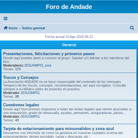
Foro de Andade
B
Inicio
Índice general
u
Fecha actual 10 Ago 2026 05:21
s
General
c
Presentaciones, felicitaciones y primeros pasos
a
Desde aquí puedes darte a conocer al grupo. Saludar y/o felicitar a los miembros del
foro.
r
Moderadores:
JESUSMP01
,
jose
Temas:
173
Trucos y Consejos
La Asociación ANDADE no se hace responsable del contenido de los mensajes.
Tampoco de los trucos, consejos, recomendaciones, etc aquí recogidos. Consulte
siempre a su Médico antes de ponerlos en practica.
Moderador:
JESUSMP01
Temas:
28
Cuestiones legales
Desde aquí buscaremos respuesta a todas las dudas legales que vienen asociadas a
una amputación, grado de minusvalía, ayudas, pensiones, aseguradoras, juicios...
Moderador:
JESUSMP01
Temas:
43
Tarjeta de estacionamiento para minusvalidos y zona azul
Deseamos nos informéis de como se gestiona en vuestras ciudades el tema del
estacionamiento, tiempo permitido, carga y descarga, etc...