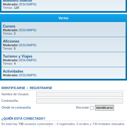
Miembro Inferior
Moderador:
JESUSMP01
Temas:
128
Varios
Cursos
Moderador:
JESUSMP01
Temas:
2
Aficiones
Moderador:
JESUSMP01
Temas:
5
Turismo y Viajes
Moderador:
JESUSMP01
Temas:
4
Actividades
Moderador:
JESUSMP01
IDENTIFICARSE
•
REGISTRARSE
Nombre de Usuario:
Contraseña:
Olvidé mi contraseña
Recordar
¿QUIÉN ESTÁ CONECTADO?
En total hay
730
usuarios conectados :: 0 registrados, 0 ocultos y 730 invitados (basados