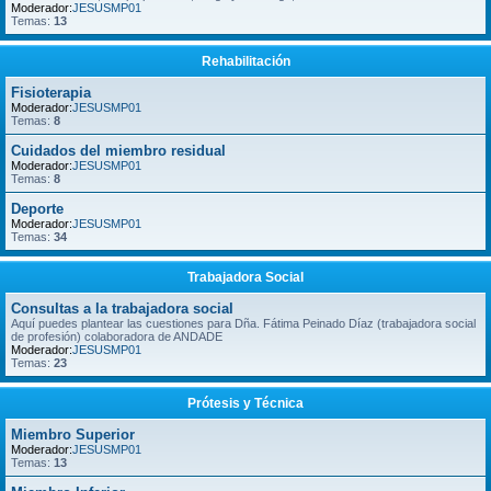
Moderador:
JESUSMP01
Temas:
13
Rehabilitación
Fisioterapia
Moderador:
JESUSMP01
Temas:
8
Cuidados del miembro residual
Moderador:
JESUSMP01
Temas:
8
Deporte
Moderador:
JESUSMP01
Temas:
34
Trabajadora Social
Consultas a la trabajadora social
Aquí puedes plantear las cuestiones para Dña. Fátima Peinado Díaz (trabajadora social
de profesión) colaboradora de ANDADE
Moderador:
JESUSMP01
Temas:
23
Prótesis y Técnica
Miembro Superior
Moderador:
JESUSMP01
Temas:
13